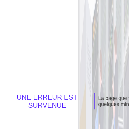
UNE ERREUR EST
La page que v
SURVENUE
quelques min