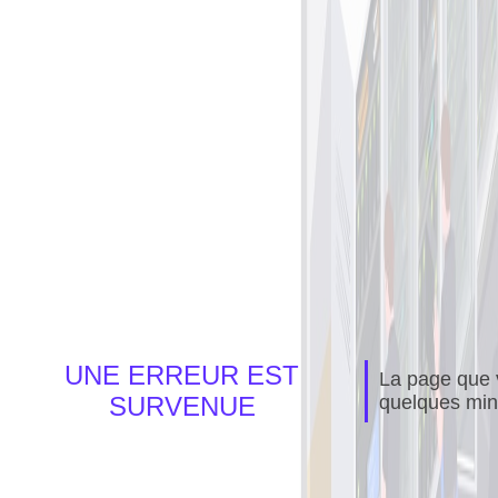
UNE ERREUR EST
La page que v
SURVENUE
quelques min