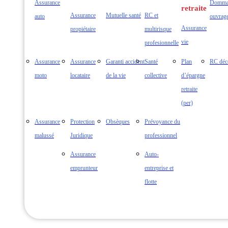
Assurance
Domma
Assurance
Mutuelle santé
RC et
auto
ouvrag
Assurance
propiétaire
multirisque
vie
profesionnelle
Assurance
Assurance
Garanti accident
Santé
Plan
RC déc
moto
locataire
de la vie
collective
d’épargne
retraite
(per)
Assurance
Protection
Obsèques
Prévoyance du
malussé
Juridique
professionnel
Assurance
Auto-
emprunteur
entreprise et
flotte