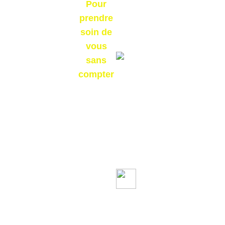
Pour
prendre
soin de
vous
Des niveaux de
sans
garanties en fonction
compter
de vos dépenses de
santé
Un large réseau
de partenaires
professionnel de
santé en optique,
dentaire,
audiologie,
médecine douce.