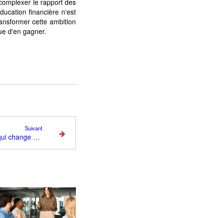
écomplexer le rapport des
ducation financière n'est
ransformer cette ambition
ue d'en gagner.
Suivant
Constitution d’un capital : ce qui change vraiment selon la décennie de vie