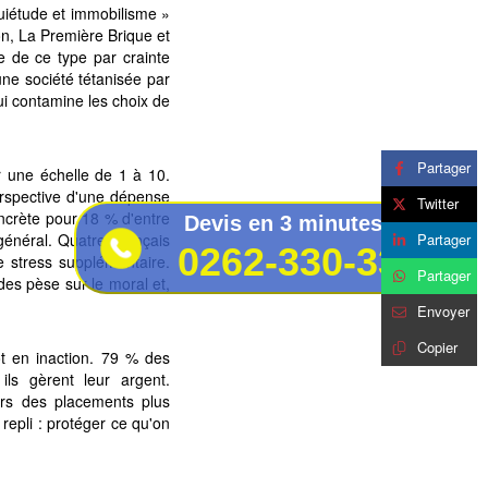
nquiétude et immobilisme »
on, La Première Brique et
 de ce type par crainte
 une société tétanisée par
ui contamine les choix de
Partager
r une échelle de 1 à 10.
perspective d'une dépense
Twitter
oncrète pour 18 % d'entre
Devis en 3 minutes au
Partager
t général. Quatre Français
0262-330-330
e stress supplémentaire.
Partager
tudes pèse sur le moral et,
Envoyer
Copier
ôt en inaction. 79 % des
ils gèrent leur argent.
rs des placements plus
repli : protéger ce qu'on