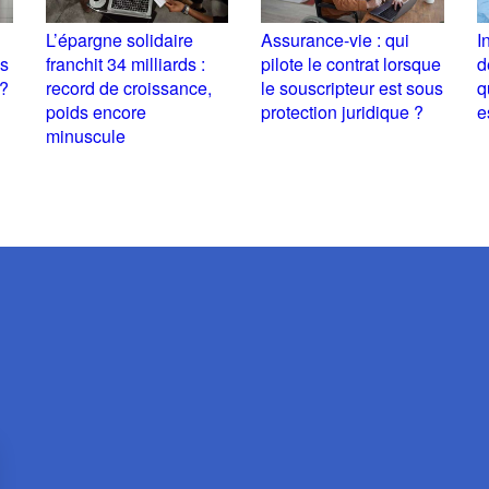
L’épargne solidaire
Assurance-vie : qui
I
es
franchit 34 milliards :
pilote le contrat lorsque
d
 ?
record de croissance,
le souscripteur est sous
q
poids encore
protection juridique ?
e
minuscule