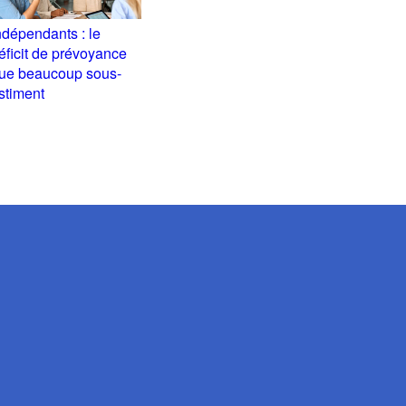
ndépendants : le
éficit de prévoyance
ue beaucoup sous-
stiment