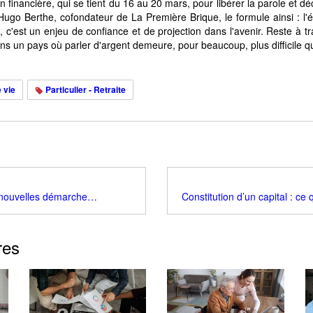
n financière, qui se tient du 16 au 20 mars, pour libérer la parole et d
Hugo Berthe, cofondateur de La Première Brique, le formule ainsi : l'é
, c'est un enjeu de confiance et de projection dans l'avenir. Reste à t
ans un pays où parler d'argent demeure, pour beaucoup, plus difficile q
 vie
Particulier - Retraite
Retraite : les nouvelles démarches en ligne qui changent la donne en 2026
res