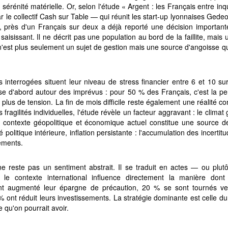
 sérénité matérielle. Or, selon l'étude « Argent : les Français entre i
 le collectif Cash sur Table — qui réunit les start-up lyonnaises Gede
 près d'un Français sur deux a déjà reporté une décision importante
t saisissant. Il ne décrit pas une population au bord de la faillite, mais
nt n'est plus seulement un sujet de gestion mais une source d'angoisse q
 interrogées situent leur niveau de stress financier entre 6 et 10 su
lise d'abord autour des imprévus : pour 50 % des Français, c'est la 
 plus de tension. La fin de mois difficile reste également une réalité c
fragilités individuelles, l'étude révèle un facteur aggravant : le clima
e contexte géopolitique et économique actuel constitue une source d
é politique intérieure, inflation persistante : l'accumulation des incerti
ements.
 ne reste pas un sentiment abstrait. Il se traduit en actes — ou plut
 le contexte international influence directement la manière dont 
t augmenté leur épargne de précaution, 20 % se sont tournés ve
% ont réduit leurs investissements. La stratégie dominante est celle du 
e qu'on pourrait avoir.