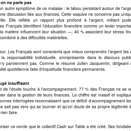
 on ne parle pas
n autre symptôme de ce malaise : le tabou persistant autour de l'arge
 une discussion liée aux finances. Cette esquive ne concerne pas uni
le. Elle reflète un rapport plus profond à l'argent, mêlant pud
les Français identifient l'éducation financière comme un levier impor
a matière influencent leur situation —, 40 % associent leur stress f
ombiné à des difficultés matérielles.
ur. Les Français sont conscients que mieux comprendre l'argent les a
 la responsabilité individuelle, omniprésente dans le discours publi
i n'y parviennent pas. Comme le résume Julien Jacquemin, dirigeant 
alité quotidienne faite d'inquiétude financière permanente.
gé insuffisant
t de l'étude touche à l'accompagnement. 77 % des Français ne se s
er dans la gestion de leurs finances. Le chiffre est massif et expliqu
onnes interrogées reconnaissent que ce déficit d'accompagnement les 
 sait pas vers qui se tourner et qu'on doute de sa propre légitimité 
rien faire.
riser ce cercle que le collectif Cash sur Table a été créé. Ses fondate