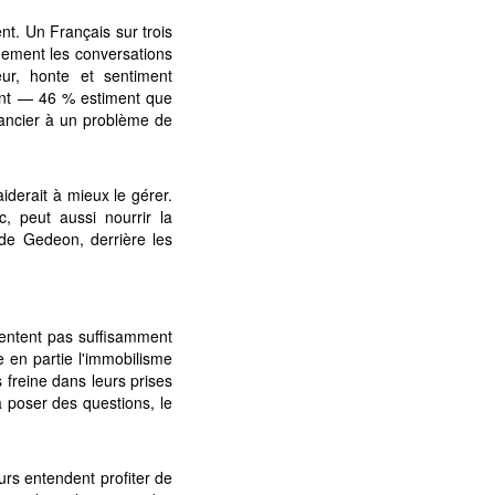
nt. Un Français sur trois
quement les conversations
eur, honte et sentiment
tant — 46 % estiment que
inancier à un problème de
iderait à mieux le gérer.
c, peut aussi nourrir la
de Gedeon, derrière les
entent pas suffisamment
e en partie l'immobilisme
freine dans leurs prises
à poser des questions, le
urs entendent profiter de