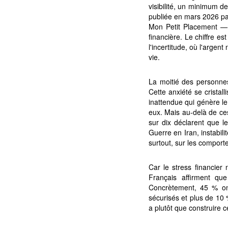
visibilité, un minimum de
publiée en mars 2026 par
Mon Petit Placement —,
financière. Le chiffre es
l'incertitude, où l'arge
vie.
La moitié des personnes
Cette anxiété se cristal
inattendue qui génère le
eux. Mais au-delà de ces 
sur dix déclarent que l
Guerre en Iran, instabilit
surtout, sur les comport
Car le stress financier
Français affirment que
Concrètement, 45 % on
sécurisés et plus de 10 
a plutôt que construire c