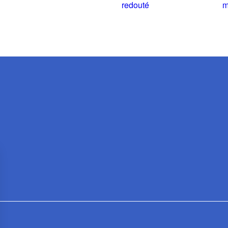
redouté
m