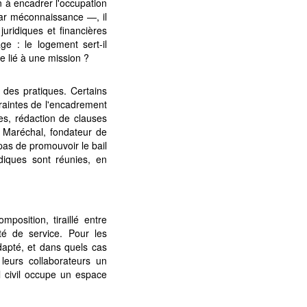
n à encadrer l'occupation
 par méconnaissance —, il
uridiques et financières
ge : le logement sert-il
e lié à une mission ?
 des pratiques. Certains
ntraintes de l'encadrement
ves, rédaction de clauses
r Maréchal, fondateur de
pas de promouvoir le bail
diques sont réunies, en
position, tiraillé entre
té de service. Pour les
adapté, et dans quels cas
 leurs collaborateurs un
l civil occupe un espace