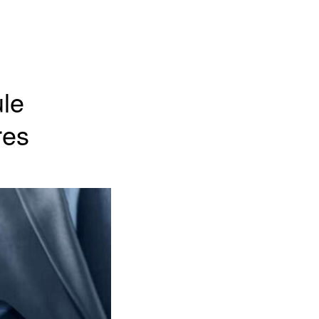
ule
res