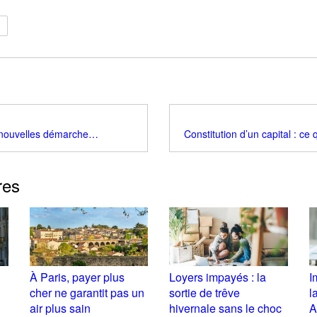
Retraite : les nouvelles démarches en ligne qui changent la donne en 2026
res
À Paris, payer plus
Loyers impayés : la
I
cher ne garantit pas un
sortie de trêve
l
air plus sain
hivernale sans le choc
A