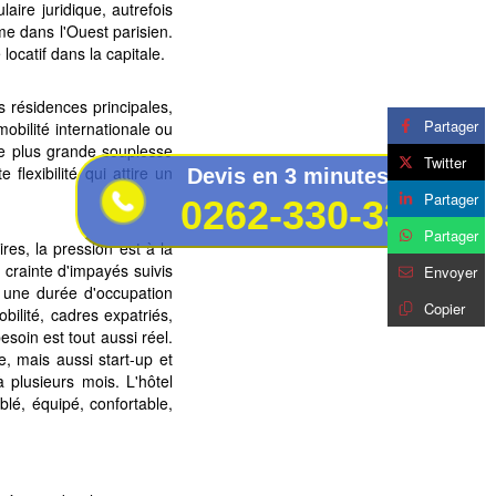
aire juridique, autrefois
me dans l'Ouest parisien.
ocatif dans la capitale.
es résidences principales,
Partager
obilité internationale ou
ne plus grande souplesse
Twitter
flexibilité qui attire un
Devis en 3 minutes au
Partager
0262-330-330
Partager
es, la pression est à la
 crainte d'impayés suivis
Envoyer
 une durée d'occupation
Copier
obilité, cadres expatriés,
esoin est tout aussi réel.
, mais aussi start-up et
 plusieurs mois. L'hôtel
blé, équipé, confortable,