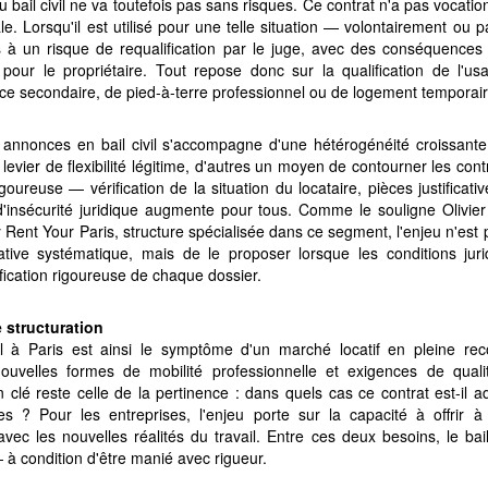
 bail civil ne va toutefois pas sans risques. Ce contrat n'a pas vocatio
le. Lorsqu'il est utilisé pour une telle situation — volontairement ou
 à un risque de requalification par le juge, avec des conséquences j
 pour le propriétaire. Tout repose donc sur la qualification de l'usa
ce secondaire, de pied-à-terre professionnel ou de logement temporair
es annonces en bail civil s'accompagne d'une hétérogénéité croissante
 levier de flexibilité légitime, d'autres un moyen de contourner les co
goureuse — vérification de la situation du locataire, pièces justificati
'insécurité juridique augmente pour tous. Comme le souligne Olivie
 Rent Your Paris, structure spécialisée dans ce segment, l'enjeu n'est 
ative systématique, mais de le proposer lorsque les conditions juri
fication rigoureuse de chaque dossier.
 structuration
l à Paris est ainsi le symptôme d'un marché locatif en pleine recom
 nouvelles formes de mobilité professionnelle et exigences de quali
on clé reste celle de la pertinence : dans quels cas ce contrat est-il 
es ? Pour les entreprises, l'enjeu porte sur la capacité à offrir à
ec les nouvelles réalités du travail. Entre ces deux besoins, le bai
— à condition d'être manié avec rigueur.