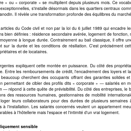
e » ou « corporate » se multiplient depuis plusieurs mois. Ce vocabul
 exceptionnelles, s'installe désormais dans les quartiers centraux com
anodin. Il révèle une transformation profonde des équilibres du marché l
es articles du Code civil et non par la loi du 6 juillet 1989 qui encadre l
ons bien définies : résidence secondaire avérée, logement de fonction, m
 moyenne à longue durée. Contrairement au bail classique, il offre u
 sur la durée et les conditions de résiliation. C'est précisément cette 
riétaires et de locataires.
gentes expliquent cette montée en puissance. Du côté des propriétair
ique. Entre les remboursements de crédit, l'encadrement des loyers et la
 beaucoup cherchent des occupants offrant des garanties solides et
 en permettant de cibler des profils dits « corporate » — salariés en m
 — répond à cette quête de prévisibilité. Du côté des entreprises, le b
ons des ressources humaines, gestionnaires de mobilité internationale
loger leurs collaborateurs pour des durées de plusieurs semaines à
s à l'installation. Les salariés concernés veulent un appartement meu
bles à l'hôtellerie mais l'espace et l'intimité d'un vrai logement.
ridiquement sensible