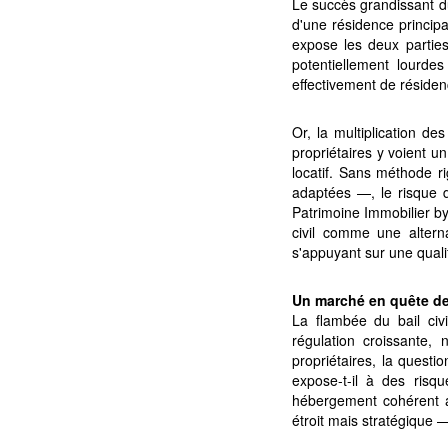
Le succès grandissant du
d'une résidence principa
expose les deux parties
potentiellement lourdes
effectivement de résiden
Or, la multiplication d
propriétaires y voient un
locatif. Sans méthode ri
adaptées —, le risque d
Patrimoine Immobilier by
civil comme une altern
s'appuyant sur une quali
Un marché en quête de
La flambée du bail civi
régulation croissante,
propriétaires, la questi
expose-t-il à des risqu
hébergement cohérent av
étroit mais stratégique 