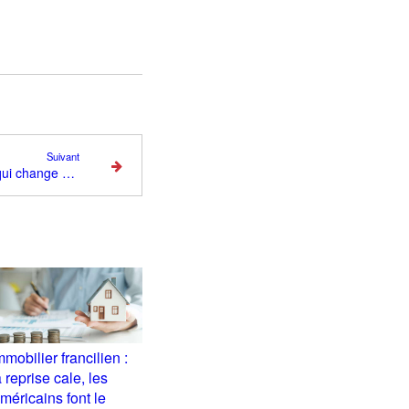
Suivant
Constitution d’un capital : ce qui change vraiment selon la décennie de vie
mmobilier francilien :
a reprise cale, les
méricains font le