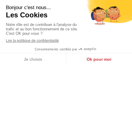
Contact
0262-330-330
contact@assurancereunion.fr
Réseaux sociaux
Mentions légales
-
Politique de confidentialité
-
Cookies
Création et référencement du site par
Groupe