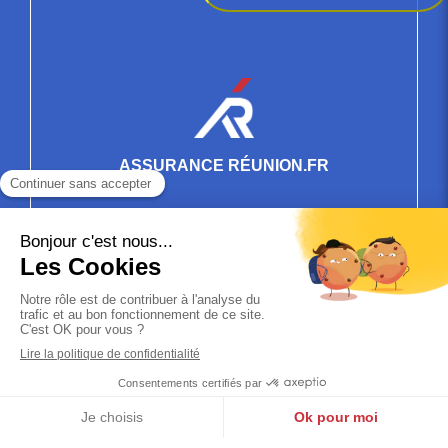
ASSURANCE RÉUNION.FR
Contact
0262-330-330
contact@assurancereunion.fr
Réseaux sociaux